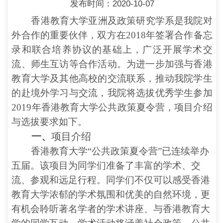
发布时间：2020-10-07
香港教育大学亚洲及政策研究学系
是
我院
对
外
合作的重要伙伴
，
双方在
2
018年签署合作备忘
录和联合培养协议的基础上
，
广泛开展学术交
流
、
师生互访等
合作
活动
。为进一步加强与香港
教育大学及其他高校的交流联系，推动我院学生
的赴境外学习与交流，我院将选拔优秀学生参加
2
019年
香港教育大学公共政策夏令营，项目介绍
与选拔要求如下。
一、
项目介绍
香港教育大学“公共政策夏令营”已连续举办
五届。该项目为同学们准备了丰富的学术、交
流、参观和远足行程。同学们不仅可以感受香港
教育大学浓郁的学术氛围和优美的自然环境，更
有机会聆听著名学者的学术讲座、与香港教育大