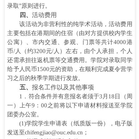
录取”原则进行。
四、
活动费用
该活动为非营利性的纯学术活动，活动费用
主要包括在港期间的住宿（由对方提供校内学生
公寓）、市内交通、参观、门票等共计
4000港
币/人（约3200元/人）
左右，由个人承担，
个人
还需承担往返机票等交通费用。
学院对录取同学
给予人民币1
500
元的资助，在顺利完成夏令营学
习之后的秋季学期进行发放。
五、
报名工作以及其他事项
1．符合条件并有意报名者须于3
月
18
日（周
一）上午
9
：00之前将以下申请材料报送至学院
团委办公室。
(1)学院学生申请表（纸质版一份），电子版
发送至
chifengjiao@ouc.edu.cn
；