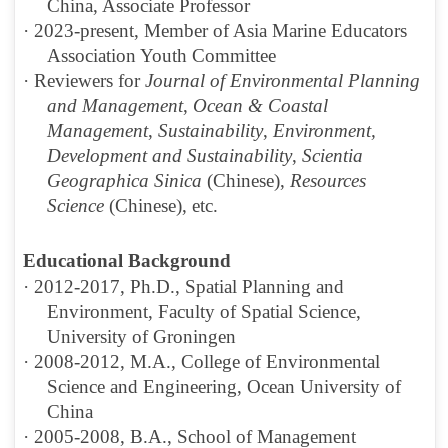
China, Associate Professor
·
2023
-present,
Member of Asia Marine Educators
Association Youth Committee
·
Reviewers for
Journal of Environmental Planning
and Management
,
Ocean & Coastal
Management
,
Sustainability
,
Environment,
Development and Sustainability
,
Scientia
Geographica Sinica
(
Chinese
),
Resources
Science
(Chinese
),
etc.
Educational Background
·
2012-2017, Ph.D., Spatial Planning and
Environment, Faculty of Spatial Science,
University of Groningen
·
2008-2012, M.A., College of Environmental
Science and Engineering, Ocean University of
China
·
2005-2008, B.A., School of Management