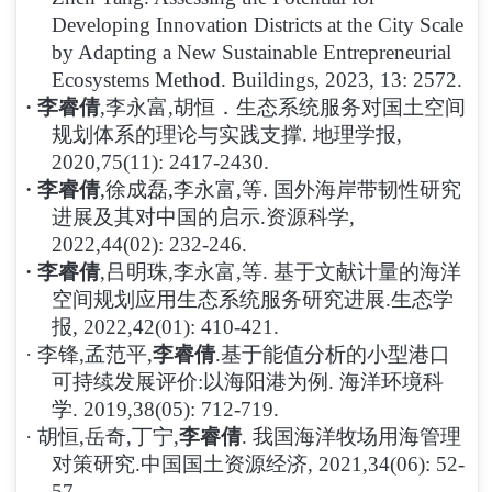
Developing Innovation Districts at the City Scale
by Adapting a New Sustainable Entrepreneurial
Ecosystems Method.
Buildings, 2023, 13: 2572.
·
李睿倩
,李永富,胡恒．生态系统服务对国土空间
规划体系的理论与实践支撑. 地理学报,
2020,75(11): 2417-2430.
·
李睿倩
,徐成磊,李永富,等. 国外海岸带韧性研究
进展及其对中国的启示.资源科学,
2022,44(02): 232-246.
·
李睿倩
,吕明珠,李永富,等. 基于文献计量的海洋
空间规划应用生态系统服务研究进展.生态学
报, 2022,42(01): 410-421.
·
李锋
,孟范平,
李睿倩
.基于能值分析的小型港口
可持续发展评价:以海阳港为例. 海洋环境科
学. 2019,38(05): 712-719.
·
胡恒
,岳奇,丁宁,
李睿倩
. 我国海洋牧场用海管理
对策研究.中国国土资源经济, 2021,34(06): 52-
57.