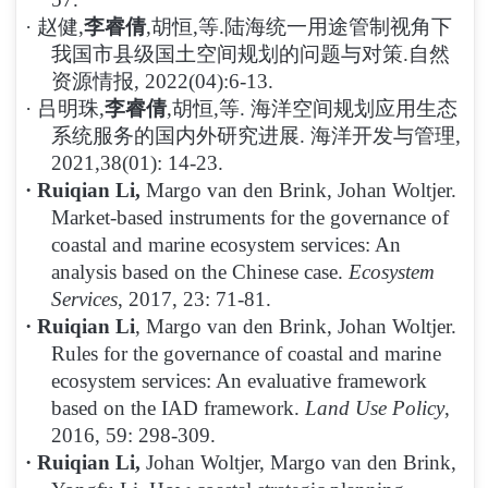
·
赵健
,
李睿倩
,胡恒,等.陆海统一用途管制视角下
我国市县级国土空间规划的问题与对策.自然
资源情报, 2022(04):6-13.
·
吕明珠
,
李睿倩
,胡恒,等. 海洋空间规划应用生态
系统服务的国内外研究进展. 海洋开发与管理,
2021,38(01): 14-23.
·
Ruiqian Li,
Margo van den Brink, Johan Woltjer.
Market-based instruments for the governance of
coastal and marine ecosystem services: An
analysis based on the Chinese case.
Ecosystem
Services
, 2017, 23: 71-81.
·
Ruiqian Li
, Margo van den Brink, Johan Woltjer.
Rules for the governance of coastal and marine
ecosystem services: An evaluative framework
based on the IAD framework.
Land Use Policy
,
2016, 59: 298-309.
·
Ruiqian Li,
Johan Woltjer, Margo van den Brink,