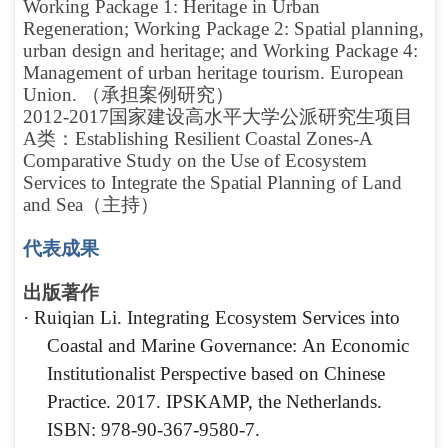
Working Package 1: Heritage in Urban
Regeneration; Working Package 2: Spatial planning,
urban design and heritage; and Working Package 4:
Management of urban heritage tourism. European
Union. （承担案例研究）
2012-2017国家建设高水平大学公派研究生项目
A类：Establishing Resilient Coastal Zones-A
Comparative Study on the Use of Ecosystem
Services to Integrate the Spatial Planning of Land
and Sea（主持）
代表成果
出版著作
·
Ruiqian Li. Integrating Ecosystem Services into
Coastal and Marine Governance:
An Economic
Institutionalist Perspective based on Chinese
Practice. 2017.
IPSKAMP, the Netherlands.
ISBN: 978-90-367-9580-7.