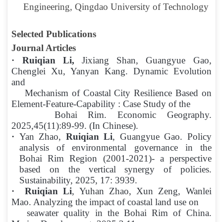
Engineering, Qingdao University of Technology
Select
ed
Publications
Journal Articles
·
Ruiqia
n
Li,
Jixiang Shan, Guangyue Gao,
Chenglei Xu, Yanyan Kang. Dynamic Evolution
and
Mechanism of Coastal City Re
silience Based on
Element-Feature-Capability : Case Study of the
Bohai Rim. Economic Geography.
2025,45(11):89-99. (In Chinese).
·
Yan Zhao,
Ruiqia
n
Li
, Guangyue Gao. Policy
analysis of environmental governance in the
Bohai Rim Region (2001-2021)- a perspective
based on the vertical synergy of policies.
Sustainability, 2025, 17: 3939
.
·
Ruiqia
n
Li
, Yuhan Zhao, Xun Zeng, Wanlei
Mao. Analyzing the impact of coastal land use on
seawater quality in the Bohai Rim of China.