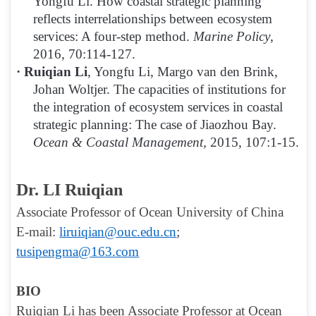
Yongfu Li. How coastal strategic planning
reflects interrelationships between ecosystem
services: A four-step method.
Marine Policy
,
2016, 70:114-127.
·
Ruiqian Li
, Yongfu Li, Margo van den Brink,
Johan Woltjer. The capacities of institutions for
the integration of ecosystem services in coastal
strategic planning: The case of Jiaozhou Bay.
Ocean & Coastal Management,
2015, 107:1-15.
D
r.
LI Ruiqian
Associate Professor of Ocean University of China
E-
mail:
liruiqian@ouc.edu.c
n
;
tusipengma@163.com
BIO
Ruiqian Li has been Associate Professor at Ocean