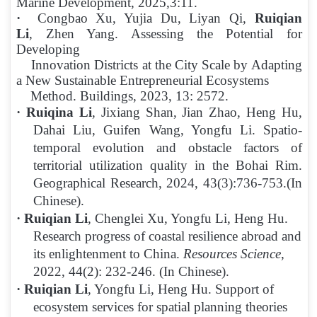
Marine Development, 2025,3:11.
·
Congbao Xu, Yujia Du, Liyan Qi,
Ruiqian
Li
, Zhen Yang. Assessing the Potential for
Developing
Innovation Districts at
the City Scale by Adapting
a New Sustainable Entrepreneurial Ecosystems
Method. Buildings, 2023, 13: 2572.
·
Ruiqina Li
, Jixiang Shan, Jian Zhao, Heng Hu,
Dahai Liu, Guifen Wang, Yongfu Li. Spatio-
temporal evolution and obstacle factors of
territorial utilization quality in the Bohai Rim.
Geographical Research, 2024, 43(3):736-753.
(In
Chinese).
·
Ruiqian Li
, Chenglei Xu, Yongfu Li, Heng Hu.
Research progress of coastal resilience abroad and
its enlightenment to China.
Resources Science
,
2022, 44(2): 232-246. (In Chinese).
·
Ruiqian Li
, Yongfu Li, Heng Hu. Support of
ecosystem services for spatial planning theories