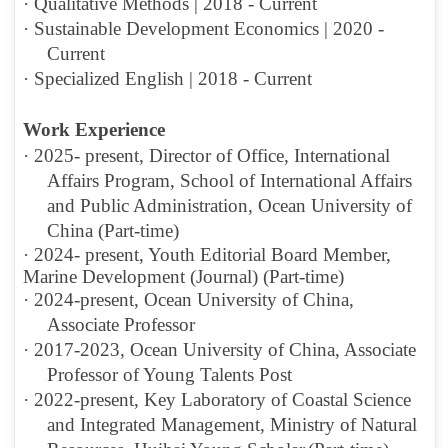
·
Qualitative Methods | 2018 - Current
·
Sustainable Development Economics | 2020 -
Current
·
Specialized English | 2018 - Current
W
ork Experience
·
2025- present, Director of Office, International
Affairs Program, School of International Affairs
and Public Administration, Ocean University of
China (Part-time)
·
2024- present, Youth Editorial Board Member,
Marine Development (Journal) (Part-time)
·
2024-present, Ocean University of China
,
Associate Professor
·
2017-2023
,
Ocean University of China
,
Associate
Professor of Young Talents Post
·
202
2
-present,
Key Laboratory of Coastal Science
and Integrated Management, Ministry of Natural