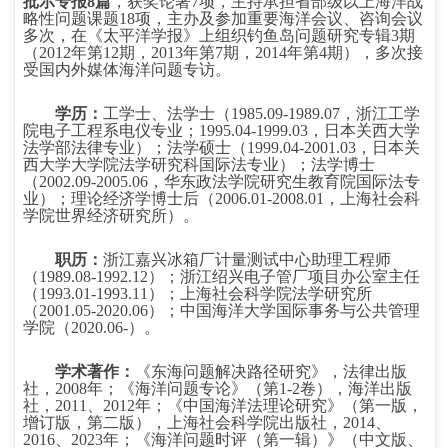
批示专报
8
篇
，获奖论著
7
项，主持承担省部级以上海洋战
略性问题课题
18
项，主办及参加重要海洋会议、咨询会议
多次，在《太平洋学报》上组织钓鱼岛问题研究专辑
3
期
（
2012
年第
12
期，
2013
年第
7
期，
2014
年第
4
期），多次接
受国内外媒体海洋问题专访。
学历：
工学士、法学士（
1985.09-1989.07
，浙江工学
院电子工程系电仪专业；
1995.04-1999.03
，日本关西大学
法学部法律专业）；法学硕士（
1999.04-2001.03
，日本关
西大学大学院法学研究科国际法专业）；法学博士
（
2002.09-2005.06
，华东政法学院研究生教育院国际法专
业）；理论经济学博士后（
2006.01-2008.01
，上海社会科
学院世界经济研究所）。
职历：
浙江嘉兴冰箱厂计量测试中心助理工程师
（
1989.08-1992.12
）；浙江绍兴电子管厂项目办公室主任
（
1993.01-1993.11
）；上海社会科学院法学研究所
（
2001.05-2020.06
）；中国海洋大学国际事务与公共管理
学院（
2020.06-
）。
学术著作：
《东海问题解决路径研究》，法律出版
社，
2008
年；《海洋问题专论》（第
1-2
卷），海洋出版
社，
2011
、
2012
年；《中国海洋法理论研究》（第一版，
增订版，第二版），上海社会科学院出版社，
2014
、
2016
、
2023
年；《海洋问题时评（第一辑）》（中文版、