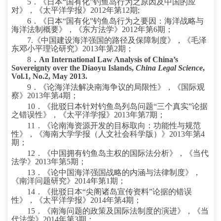
5
．《日本“国有化”钓鱼岛行为之原因及中国的应
对》，《太平洋学报》
2012
年第
12
期
;
6
．《日本“国有化”钓鱼岛行为之要因：海洋战略与
海洋法制概要》，《东方法学》
2012
年第
6
期；
7.
《中国建设海洋强国的路径及保障制度》，《毛泽
东邓小平理论研究》
2013
年第
2
期；
8
．
An International Law Analysis of China’s
Sovereignty over the Diaoyu Islands,
China Legal Science
,
Vol.1, No.2, May 2013.
9
．《论海洋法解决南海争议的局限性》，《国际观
察》
2013
年第
4
期；
10
．《批驳日本针对钓鱼岛列岛问题“三个真实”论据
之错误性》，《太平洋学报》
2013
年第
7
期；
11
．《论南海资源开发的目标取向：功能性与规范
性》，《海南大学学报（人文社会科学版）》
2013
年第
4
期；
12
．《中国拥有钓鱼岛主权的国际法分析》，《当代
法学》
2013
年第
5
期；
13
．《论中国海洋强国战略的内涵与法律制度》，
《南洋问题研究》
2014
年第
1
期；
14
．《批驳日本“尖阁诸岛宣传资料”论据的错误
性》，《太平洋学报》
2014
年第
4
期；
15
．《南海问题的政策及国际法制度的演进》，《当
代法学》
2014
年第
3
期；