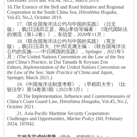
December 2018 and Vol.94, No.2, March 2019.
16.
The Essence of the Belt and Road Initiative and Regional
Cooperation in the South China Sea,
Hiroshima Hogaku
,
Vol.43, No.2, October 2019.
17.
《联合国海洋法公约与中国的实践》（日文
版），载
[
日
]
浅田正彦、桐山孝信等编著：《现代国际法
的潮流（第
1-2
卷）》，东信堂，
2020
年
11
月；
18.
《联合国海洋法公约与中国的实践》（英文
版），载
[
日
]
玉田大、
[
中
]
邹克渊主编：《联合国海洋法
公约的实施——中日两国的实践》，
Springer
，
2021
年
3
月；
(
The United Nations Convention on the Law of the Sea
and China’s Practice, in Dai Tamada & Keyuan Zou
Editors,
Implementation of the United Nations Convention on
the Law of the Sea: State Practice of China and Japan
,
Springer, March 2021.)
19.
《中国海洋法制度考察》，（早稻田大学）《比
较法学》第
54
卷第
3
期（
2021
年
3
月）；
20.
The Implementation, Influence and Countermeasures of
China’s Coast Guard Law,
Hiroshima Hougaku
, Vol.45, No.2,
October 2021.
21.
Asia-Pacific Maritime Security Cooperation:
Challenges and Opportunities,
Marine Policy 160
, February
2024, 105942.