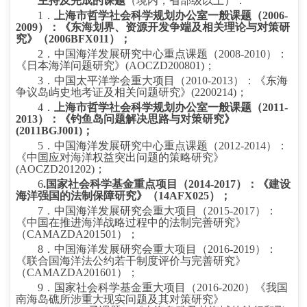
主持及完成的课题
（境内，省部级以上）：
1
．
上海市哲学社会科学规划办公室一般课题（
2006-
2009
）：《东海划界、资源开发争端及相关理论与对策研
究》（
2006BFX011
）；
2
．中国海洋发展研究中心重点课题（
2008-2010
）：
《日本海洋问题研究》
(AOCZD200801)
；
3
．中国太平洋学会重大项目（
2010-2013
）：《东海
争议岛屿史地考证及相关问题研究》
(2200214)
；
4
．
上海市哲学社会科学规划办公室一般课题（
2011-
2013
）：《钓鱼岛问题解决思路与对策研究》
(2011BGJ001)
；
5
．中国海洋发展研究中心重点课题（
2012-2014
）：
《中国应对海洋权益突出问题的策略研究》
(AOCZD201202)
；
6
.
国家社会科学基金重点项目（
2014-2017
）：《建设
海洋强国的法制保障研究》（
14AFX025
）；
7
．中国海洋发展研究会重大项目（
2015-2017
）：
《中国在推进海洋战略过程中的法制完善研究》
（
CAMAZDA201501
）；
8
．中国海洋发展研究会重大项目（
2016-2019
）：
《联合国海洋法公约若干制度评价与完善研究》
（
CAMAZDA201601
）；
9
．国家社会科学基金重大项目（
2016-2020
）《我国
南海岛礁所涉重大现实问题及其对策研究》