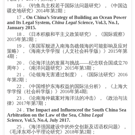
16
．《钓鱼岛主权若干国际法问题研究》，《中国边
疆史地研究》
2014
年第
2
期；
17
．
On China’s Strategy of Building an Ocean Power
and Its Legal System,
China Legal Science
, Vol.3, No.1,
January 2015.
18
．《日本积极和平主义政策研究》，《国际观察》
2015
年第
2
期；
19
．《美国军舰进入南海岛礁领海的可能影响及应对
策略》，《海南大学学报（人文社会科学版）》
2015
年第
4
期；
20
．《论海洋法的发展与挑战——纪念联合国成立
70
周年》，《南洋问题研究》
2015
年第
3
期；
21
．《论领海无害通过制度》，《国际法研究》
2016
年第
2
期；
22
．《中国维护东海权益的国际法分析》，《上海大
学学报（社会科学版）》
2016
年第
4
期
;
23
．《论南海仲裁案对海洋法的冲击》，《政治与法
律》
2017
年第
7
期；
24
．
The Impact and Influenceof the South China Sea
Arbitration on the Law of the Sea,
China Legal
Science,
Vol.5, No.4, July 2017.
25
．《海洋强国建设中的外交创新及话语权问题》，
《毛泽东邓小平理论研究》
2018
年第
2
期；