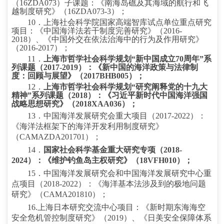
（
16ZDA073
）子课题：《南海岛礁及其海域的航行和飞
越制度研究》（
16ZDA073-3
）；
10
．上海社会科学院国家高端智库试点单位重点研究
项目：《中国海洋法若干制度完善研究》（
2016-
2018
）、《中国外交在依法治海中的行为及作用研究》
（
2016-2017
）；
11
．
上海市哲学社会科学规划“新中国成立
70
周年”系
列课题（
2017-2019
）：《新中国的海洋政策与法律制
度：回顾与展望》（
2017BHB005
）；
12
．
上海市哲学社会科学规划“研究阐释党的十九大
精神”系列课题（
2018
）：《习近平新时代中国海洋强国
战略思想研究》（
2018XAA036
）；
13
．中国海洋发展研究会重大项目（
2017-2022
）：
《海洋法框架下的海洋开发利用制度研究》
（
CAMAZDA201701
）；
14
．
国家社会科学基金重大研究专项（
2018-
2024
）：《维护钓鱼岛主权研究》（
18VFH010
）；
15
．中国海洋发展研究会和中国海洋发展研究中心重
点项目（
2018-2022
）：《海洋基本法涉及到的极地问题
研究》（
CAMA201810
）；
16.
上海日本研究交流中心项目：《新时期东海海空
安全危机管控制度研究》（
2019
）、《日美安全保障体系