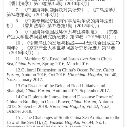
《香川法学》第
29
卷第
3-4
期（
2010
年
3
月）；
7
．《中国海洋问题解决对策研究》，《广岛法学》
第
34
卷第
4
期（
2011
年
3
月）；
8
．《中美专属经济区内军事活动争议的海洋法剖
析》，《香川法学》第
32
卷第
1
期（
2012
年
6
月）；
9
．《中国海洋强国战略体系与法律制度》，《京都
产业大学世界问题研究所纪要》第
30
卷（
2015
年
3
月）；
10
．《论海洋法的发展与挑战——纪念联合国成立
70
周年》，《京都产业大学世界问题研究所纪要》第
31
卷
（
2016
年
3
月）；
11
．
Maritime Silk Road and Issues over South China
Sea,
China Forum,
Spring 2016, March 2016.
12.
Cultural Dimension in China’s Ocean Policy,
China
Forum,
Autumn 2016, Oct 2016.
Hiroshima Hogaku
, Vol.40,
No.3, January 2017.
13.
On Essence of the Belt and Road Initiative and
Shanghai,
China Forum,
Autumn 2017, September 2017.
14.
On Diplomatic Innovation and Discourse Power of
China in Building an Ocean Power,
China Forum
, Autumn
2018, September 2018.
Hiroshima Hogaku
, Vol.42, No.2,
October 2018.
15
．
The Challenges of South China Sea Arbitration to the
Law of the Sea (1), (2),
Waseda Hogaku
, Vol.94, No.1,