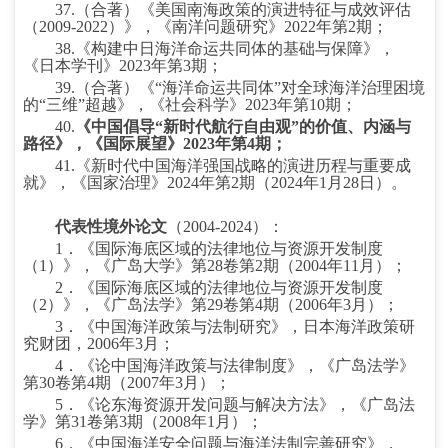
37.
（合著）《美国南海政策的演进特征与成效评估
（
2009-2022
）》，《南洋问题研究》
2022
年第
2
期；
38.
《构建中日海洋命运共同体的基础与保障》，
《日本学刊》
2023
年第
3
期；
39.
（合著）《“海洋命运共同体”对全球海洋治理困境
的“三维”超越》，《社会科学》
2023
年第
10
期；
40.
《中国倡导“新时代航行自由观”的价值、内涵与
路径》，《国际展望》
2023
年第
4
期；
41.
《新时代中国海洋强国战略的演进历程与重要成
就》，《国家治理》
2024
年第
2
期（
2024
年
1
月
28
日）。
代表性境外论文
（
2004-2024
）：
1
．《国际海底区域的法律地位与资源开发制度
（
1
）》，《广岛大学》第
28
卷第
2
期（
2004
年
11
月）；
2
．《国际海底区域的法律地位与资源开发制度
（
2
）》，《广岛法学》第
29
卷第
4
期（
2006
年
3
月）；
3
．《中国海洋政策与法制研究》，日本海洋政策研
究财团，
2006
年
3
月；
4
．《论中国海洋政策与法律制度》，《广岛法学》
第
30
卷第
4
期（
2007
年
3
月）；
5
．《论东海资源开发问题与解决方法》，《广岛法
学》第
31
卷第
3
期（
2008
年
1
月）；
6
．《中国海洋安全问题与海洋法制完善研究》，