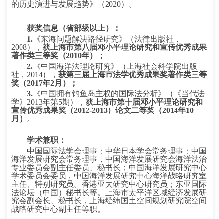
的历史演进与发展趋势》（
2020
）。
获奖信息（省部级以上）：
1.
《东海问题解决路径研究》（法律出版社，
2008
），
获上海市第八届邓小平理论研究和宣传优秀成果
著作类三等奖（
2010
年）；
2.
《中国海洋法理论研究》（上海社会科学院出版
社，
2014
），
获第三届上海市法学优秀成果奖著作类三等
奖（
2017
年
2
月）；
3.
《中国拥有钓鱼岛主权的国际法分析》（《当代法
学》
2013
年第
5
期），
获上海市第十届邓小平理论研究和
宣传优秀成果奖（
2012-2013
）论文二等奖（
2014
年
10
月）
。
学术兼职：
中国国际法学会理事；中华日本学会常务理事；中国
海洋发展研究会常务理事，中国海洋发展研究会海洋法治
专业委员会副主任委员、秘书长；中国海洋发展研究中心
学术委员会委员，中国海洋发展研究中心海洋战略研究室
主任、特别研究员。香港亚太研究中心研究员；东亚国际
法论坛（中国）秘书长等。上海市太平洋区域经济发展研
究会副会长、秘书长，上海经纬国土空间规划研究院空间
战略研究中心副主任等职。