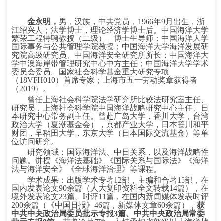
金永明，
男，汉族，中共党员，
1966
年
9
月出生，浙
江绍兴人；法学博士，理论经济学博士后。中国海洋大学
繁荣工程特聘教授（二级），博士生导师；中国海洋大学
国际事务与公共管理学院教授；中国海洋大学海洋发展研
究院高级研究员、中国海洋安全研究所所长；中国海洋大
学中澳海岸带管理研究中心中方主任；中国海洋大学学术
委员会委员。国家社会科学基金重大研究专项
（
18VFH010
）首席专家；上海市五一劳动奖章获得者
（
2019
）。
曾任上海社会科学院法学研究所比较法研究室主任、
研究员，上海社会科学院中国海洋战略研究中心主任、日
本研究中心常务副主任。曾赴广岛大学，香川大学，台湾
政治大学（夏潮基金会），京都产业大学，日本笹川和平
财团，早稻田大学，东京大学（日本国际交流基金）等单
位访问研究。
研究领域：国际海洋法、中日关系，以及海洋战略性
问题。讲授《海洋法基础》《国际关系与国际法》《海洋
法与海洋安全》《全球海洋治理》等课程。
学术成果：出版学术专著
12
部，主编和合著
13
部，在
国内发表论文
90
余篇（人大复印资料全文转载
14
篇），在
境外发表论文
23
篇、时评
11
篇，在国内新闻媒体发表时评
200
余篇（《中国日报》
46
篇，新媒体文章
60
余篇），
获
中共中央政治局委员批示专报
3
篇、中共中央政治局常委