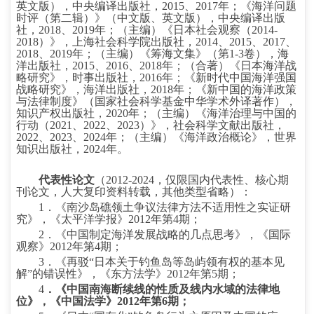
英文版），中央编译出版社，
2015
、
2017
年；《海洋问题
时评（第二辑）》（中文版、英文版），中央编译出版
社，
2018
、
2019
年；（主编）《日本社会观察（
2014-
2018
）》，上海社会科学院出版社，
2014
、
2015
、
2017
、
2018
、
2019
年；（主编）《筹海文集》（第
1-3
卷），海
洋出版社，
2015
、
2016
、
2018
年；（合著）《日本海洋战
略研究》，时事出版社，
2016
年；《新时代中国海洋强国
战略研究》，海洋出版社，
2018
年；《新中国的海洋政策
与法律制度》（国家社会科学基金中华学术外译著作），
知识产权出版社，
2020
年；（主编）《海洋治理与中国的
行动（
2021
、
2022
、
2023
）》，社会科学文献出版社，
2022
、
2023
、
2024
年；（主编）《海洋政治概论》，世界
知识出版社，
2024
年。
代表性论文
（
2012-2024
，仅限国内代表性、核心期
刊论文，人大复印资料转载，其他类型省略）：
1
．《南沙岛礁领土争议法律方法不适用性之实证研
究》，《太平洋学报》
2012
年第
4
期；
2
．《中国制定海洋发展战略的几点思考》，《国际
观察》
2012
年第
4
期；
3
．《再驳“日本关于钓鱼岛等岛屿领有权的基本见
解”的错误性》，《东方法学》
2012
年第
5
期；
4
．《中国南海断续线的性质及线内水域的法律地
位》，《中国法学》
2012
年第
6
期；