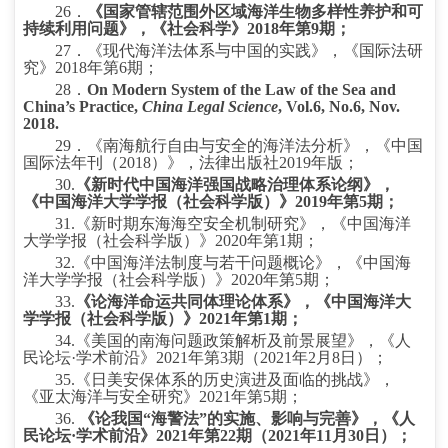
26
．
《国家管辖范围外区域海洋生物多样性养护和可
持续利用问题》，《社会科学》
2018
年第
9
期；
27
．《现代海洋法体系与中国的实践》，《国际法研
究》
2018
年第
6
期；
28
．
On Modern System of the Law of the Sea and
China’s Practice,
China Legal Science
, Vol.6, No.6, Nov.
2018.
29
．《南海航行自由与安全的海洋法分析》，《中国
国际法年刊（
2018
）》，法律出版社
2019
年版；
30.
《新时代中国海洋强国战略治理体系论纲》，
《中国海洋大学学报（社会科学版）》
2019
年第
5
期；
31.
《新时期东海海空安全机制研究》，《中国海洋
大学学报（社会科学版）》
2020
年第
1
期；
32.
《中国海洋法制度与若干问题概论》，《中国海
洋大学学报（社会科学版）》
2020
年第
5
期；
33.
《论海洋命运共同体理论体系》，《中国海洋大
学学报（社会科学版）》
2021
年第
1
期；
34.
《美国的南海问题政策解析及前景展望》，《人
民论坛·学术前沿》
2021
年第
3
期（
2021
年
2
月
8
日）
；
35.
《日美安保体系的历史演进及面临的挑战》，
《亚太海洋与安全研究》
2021
年第
5
期；
36.
《论我国“海警法”的实施、影响与完善》，《人
民论坛·学术前沿》
2021
年第
22
期（
2021
年
11
月
30
日）；